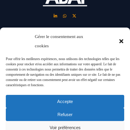
Gérer le consentement aux
LINKS
cookies
Nous
Blog
Pour offrir les meilleures expériences, nous utilisons des technologies telles que les
Solutions
cookies pour stocker et/ou accéder aux informations sur votre appareil. Le fait de
Nouveaux
consentir à ces technologies nous permettra de traiter des données telles que le
Industries
comportement de navigation ou des identifiants uniques sur ce site. Le fait de ne pas
modèles
consentir ou de retirer son consentement peut avoir un effet négatif sur certaines
Projets
caractéristiques et fonctions.
d’affaires
Accepte
Refuser
© Abai 2024. All Rights
Clauses Légales
Voir préférences
Reserved
Politique de confidentia-lité