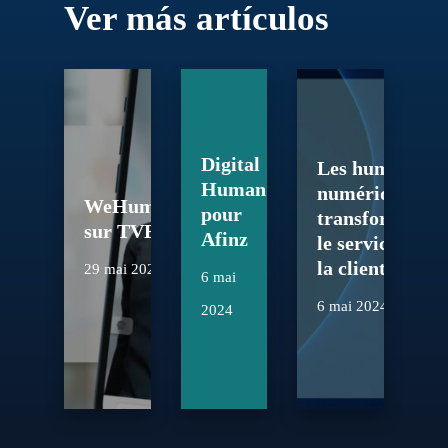
Ver más artículos
Digital
Les humains
Human
numériques
WeHumans
pour
transforment
sur TVE
Afinz
le service à
la clientèle
29 mai 2024
6 mai
6 mai 2024
2024