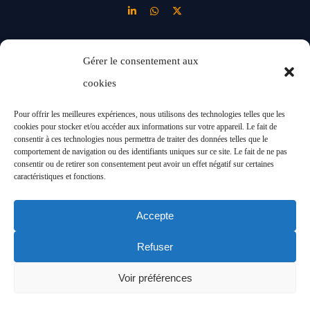
Gérer le consentement aux
LINKS
cookies
Nous
Blog
Pour offrir les meilleures expériences, nous utilisons des technologies telles que les
Solutions
cookies pour stocker et/ou accéder aux informations sur votre appareil. Le fait de
Nouveaux
consentir à ces technologies nous permettra de traiter des données telles que le
Industries
comportement de navigation ou des identifiants uniques sur ce site. Le fait de ne pas
modèles
consentir ou de retirer son consentement peut avoir un effet négatif sur certaines
Projets
caractéristiques et fonctions.
d’affaires
Accepte
Refuser
© Abai 2024. All Rights
Clauses Légales
Voir préférences
Reserved
Politique de confidentia-lité
Politique des cookies