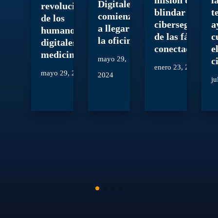
Digitales’
revolucionario
blindar la
t
comienzan
de los
ciberseguridad
a
a llegar a
humanos
de las fábricas
c
la oficina
digitales en la
conectadas
e
medicina
mayo 29,
c
enero 23, 2024
mayo 29, 2024
2024
ju