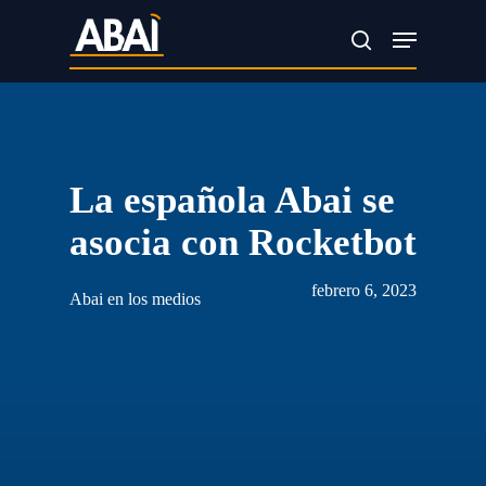
Skip
Menu
search
to
main
content
La española Abai se
asocia con Rocketbot
febrero 6, 2023
Abai en los medios