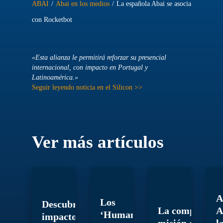
ABAI
/
Abai en los medios
/
La española Abai se asocia
con Rocketbot
«Esta alianza le permitirá reforzar su presencial
internacional, con impacto en Portugal y
Latinoamérica.»
Seguir leyendo noticia en el Silicon >>
Ver más artículos
A
Los
Descubre el
La compleja
A
‘Humanos
impacto
misión de
l