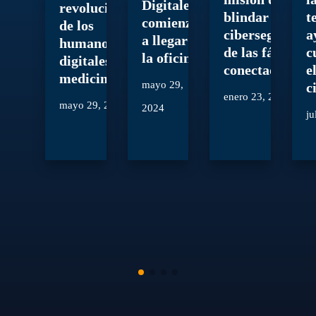
Digitales’
revolucionario
blindar la
t
comienzan
de los
ciberseguridad
a
a llegar a
humanos
de las fábricas
c
la oficina
digitales en la
conectadas
e
medicina
mayo 29,
c
enero 23, 2024
mayo 29, 2024
2024
ju