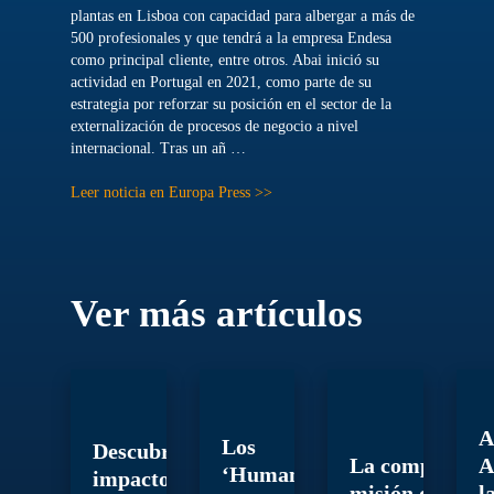
plantas en Lisboa con capacidad para albergar a más de
500 profesionales y que tendrá a la empresa Endesa
como principal cliente, entre otros. Abai inició su
actividad en Portugal en 2021, como parte de su
estrategia por reforzar su posición en el sector de la
externalización de procesos de negocio a nivel
internacional. Tras un añ …
Leer noticia en Europa Press >>
Ver más artículos
A
Los
Descubre el
La compleja
A
‘Humanos
impacto
misión de
l