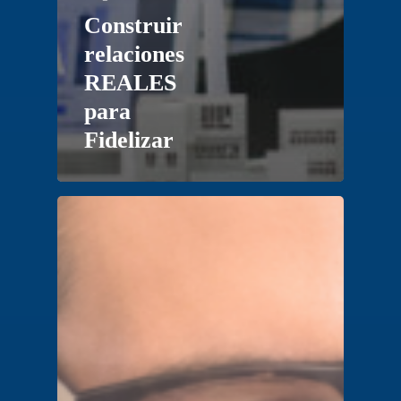
Construir
relaciones
REALES
para
Fidelizar