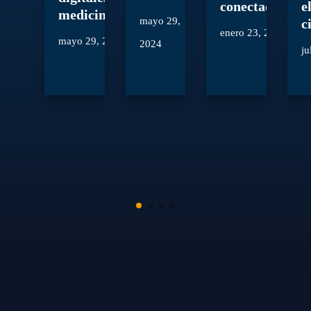
conectadas
e
medicina
mayo 29,
c
enero 23, 2024
mayo 29, 2024
2024
ju