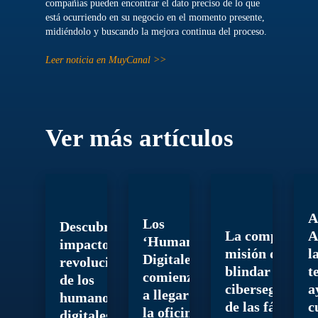
compañías pueden encontrar el dato preciso de lo que
está ocurriendo en su negocio en el momento presente,
midiéndolo y buscando la mejora continua del proceso.
Leer noticia en MuyCanal >>
Ver más artículos
A
Los
Descubre el
La compleja
A
‘Humanos
impacto
misión de
l
Digitales’
revolucionario
blindar la
t
comienzan
de los
ciberseguridad
a
a llegar a
humanos
de las fábricas
c
la oficina
digitales en la