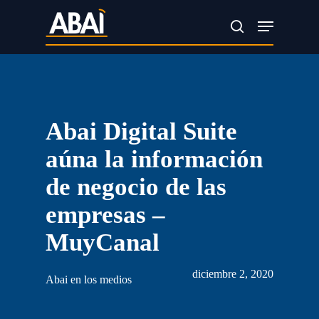
Skip
Menu
search
to
main
content
Abai Digital Suite
aúna la información
de negocio de las
empresas –
MuyCanal
diciembre 2, 2020
Abai en los medios