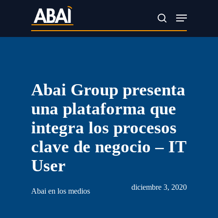
Skip
Menu
search
to
main
content
Abai Group presenta
una plataforma que
integra los procesos
clave de negocio – IT
User
diciembre 3, 2020
Abai en los medios