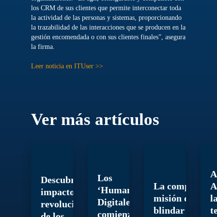
los CRM de sus clientes que permite interconectar toda
la actividad de las personas y sistemas, proporcionando
la trazabilidad de las interacciones que se producen en la
gestión encomendada o con sus clientes finales”, asegura
la firma.
Leer noticia en ITUser >>
Ver más artículos
A
Los
Descubre el
La compleja
A
‘Humanos
impacto
misión de
l
Digitales’
revolucionario
blindar la
t
comienzan
de los