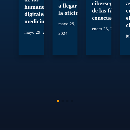
ciberseguridad
a
a llegar a
humanos
de las fábricas
c
la oficina
digitales en la
conectadas
e
medicina
mayo 29,
c
enero 23, 2024
mayo 29, 2024
2024
ju