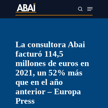
Skip
Menu
search
to
main
content
La consultora Abai
facturó 114,5
millones de euros en
2021, un 52% más
que en el año
anterior – Europa
Press