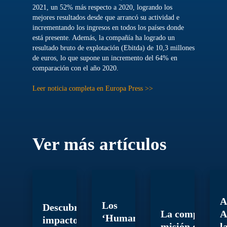
2021, un 52% más respecto a 2020, logrando los
mejores resultados desde que arrancó su actividad e
incrementando los ingresos en todos los países donde
está presente. Además, la compañía ha logrado un
resultado bruto de explotación (Ebitda) de 10,3 millones
de euros, lo que supone un incremento del 64% en
comparación con el año 2020.
Leer noticia completa en Europa Press >>
Ver más artículos
A
Los
Descubre el
La compleja
A
‘Humanos
impacto
misión de
l