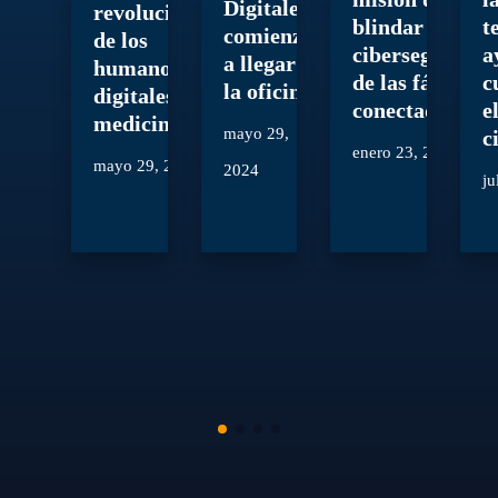
Digitales’
revolucionario
blindar la
t
comienzan
de los
ciberseguridad
a
a llegar a
humanos
de las fábricas
c
la oficina
digitales en la
conectadas
e
medicina
mayo 29,
c
enero 23, 2024
mayo 29, 2024
2024
ju