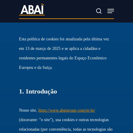
Skip
Menu
search
to
main
content
Esta política de cookies foi atualizada pela última vez
em 13 de março de 2025 e se aplica a cidadãos e
residentes permanentes legais do Espaço Econômico
Europeu e da Suíça.
1. Introdução
Nosso site,
https://www.abaigroup.com/pt-br/
(doravante: “o site”), usa cookies e outras tecnologias
relacionadas (por conveniência, todas as tecnologias são