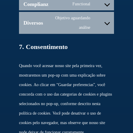
Complianz
Functional
to
Consent
application-
service
Objetivo aguardando
to
load-
Diversos
wordpress
Consent
análise
service
balancer
to
complianz
7. Consentimento
service
diversos
Quando você acessar nosso site pela primeira vez,
mostraremos um pop-up com uma explicação sobre
cookies. Ao clicar em “Guardar preferencias”, você
concorda com o uso das categorias de cookies e plugins
selecionados no pop-up, conforme descrito nesta
política de cookies. Você pode desativar o uso de
cookies pelo navegador, mas observe que nosso site
pode deixar de funcionar corretamente.