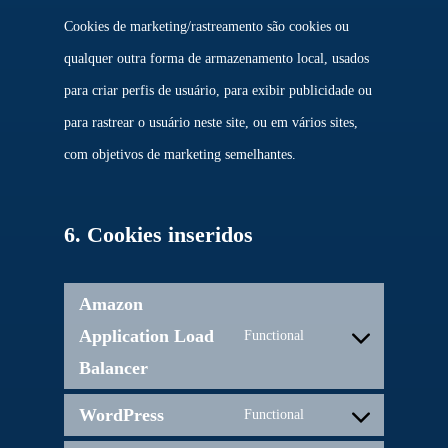
Cookies de marketing/rastreamento são cookies ou
qualquer outra forma de armazenamento local, usados
para criar perfis de usuário, para exibir publicidade ou
para rastrear o usuário neste site, ou em vários sites,
com objetivos de marketing semelhantes.
6. Cookies inseridos
Amazon
Application Load
Functional
Consent
Balancer
to
WordPress
Functional
service
Consent
amazon-