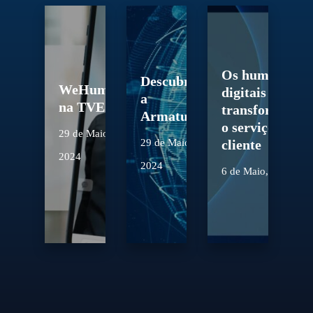
Os humanos
Descubra
WeHumans
digitais
a
na TVE
transformam
Armatum
o serviço ao
29 de Maio,
29 de Maio,
cliente
2024
2024
6 de Maio, 2024