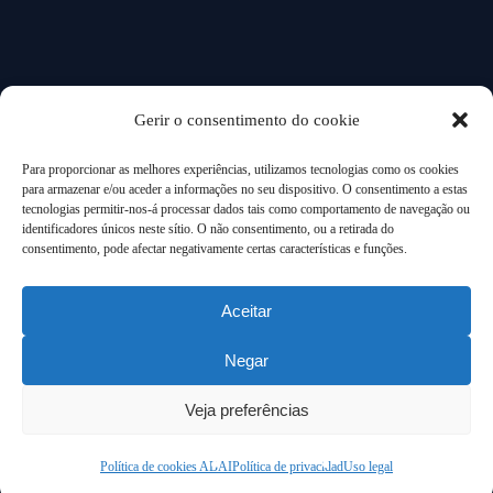
LINKS
Gerir o consentimento do cookie
Nós
Soluções
Blog
Para proporcionar as melhores experiências, utilizamos tecnologias como os cookies
para armazenar e/ou aceder a informações no seu dispositivo. O consentimento a estas
Novos modelos
Indústrias
tecnologias permitir-nos-á processar dados tais como comportamento de navegação ou
identificadores únicos neste sítio. O não consentimento, ou a retirada do
de negócio
Projetos
consentimento, pode afectar negativamente certas características e funções.
Aceitar
Negar
© Abai 2024. All Rights
Cláusulas legais
Veja preferências
Reserved
Aviso de Privacidade
Política de Cookies
Política de cookies ABAI
Política de privacidad
Uso legal