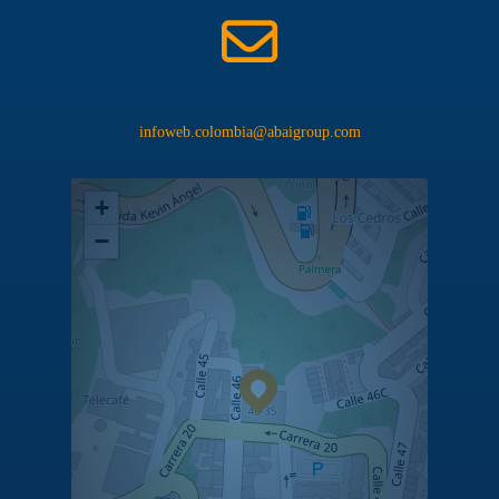
infoweb.colombia@abaigroup.com
+
−