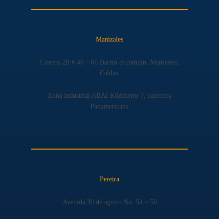
Manizales
Carrera 28 # 48 – 66 Barrio el campin. Manizales,
Caldas.
Zona industrial ABAI Kilómetro 7, carretera
Panamericana
Pereira
Avenida 30 de agosto No. 54 – 50