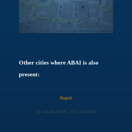
Leaflet
| ©
OpenStreetMap
contributors
Other cities where ABAI is also
present:
Bogotá
Av Dorado # 85D – 55 Local 149D