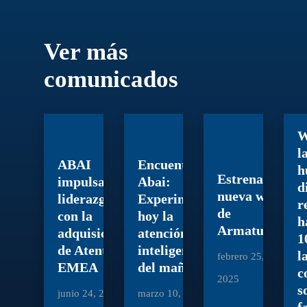
Ver más
comunicados
W
l
ABAI
Encuentro
h
Estrenamos
impulsa su
Abai:
d
nueva web
liderazgo
Experimenta
r
de
con la
hoy la
h
Armatum
adquisición
atención
1
de Atento
inteligente
l
febrero 25,
EMEA
del mañana
c
2025
s
junio 24, 2026
marzo 10, 2025