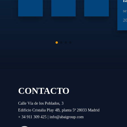
f
se
2
CONTACTO
Calle Vía de los Poblados, 3
Edificio Cristalia Play 4B, planta 5ª 28033 Madrid
+ 34 911 309 425 |
info@abaigroup.com