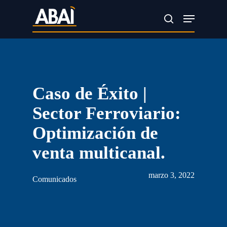
Skip
Menu
search
to
main
content
Caso de Éxito |
Sector Ferroviario:
Optimización de
venta multicanal.
marzo 3, 2022
Comunicados