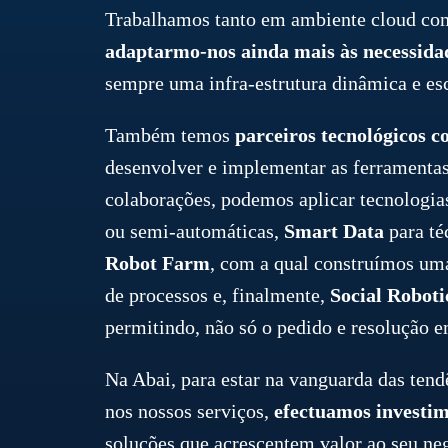
Trabalhamos tanto em ambiente cloud com
adaptarmo-nos ainda mais às necessidade
sempre uma infra-estrutura dinâmica e esca
Também temos
parceiros tecnológicos c
desenvolver e implementar as ferramentas 
colaborações, podemos aplicar tecnologi
ou semi-automáticas,
Smart Data
para té
Robot Farm
, com a qual construímos um
de processos e, finalmente,
Social Roboti
permitindo, não só o pedido e resolução e
Na Abai, para estar na vanguarda das tend
nos nossos serviços,
efectuamos investime
soluções que acrescentem valor ao seu ne