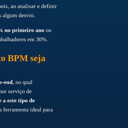
pois, ao analisar e definir
s algum desvio.
0% no primeiro ano
ou
rabalhadores em 30%.
cto BPM seja
o-end
, no qual
hor serviço de
 a este tipo de
a ferramenta ideal para