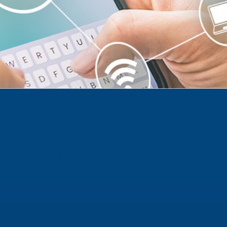
ode tornar a sua
etitiva.