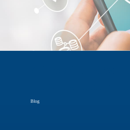
A filosofia BPM p
empresa mais comp
Blog
Hit enter to search or ESC to close