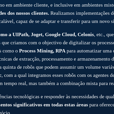
o em ambiente cliente, e inclusive em ambientes misto
s dos nossos clientes.
Realizamos implementações de
lável, capaz de se adaptar e transferir para um novo s
omo a UIPath, Joget, Google Cloud, Celonis
, etc., q
que criamos com o objectivo de digitalizar os processo
as como o
Process Mining, RPA
para automatizar uma o
cnicas de extracção, processamento e armazenamento d
a quinta de robôs que podem assumir um volume variáv
c
, com a qual integramos esses robôs com os agentes d
m tempo real, mas também a combinação mista para real
ências tecnológicas e responder às necessidades de qual
ntos significativos em todas estas áreas
para oferec
gócio.